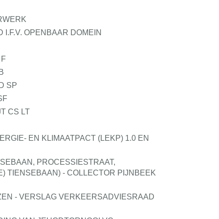
ERWERK
D I.F.V. OPENBAAR DOMEIN
 F
B
D SP
SF
T CS LT
GIE- EN KLIMAATPACT (LEKP) 1.0 EN
ENSEBAAN, PROCESSIESTRAAT,
) TIENSEBAAN) - COLLECTOR PIJNBEEK
ZEN - VERSLAG VERKEERSADVIESRAAD