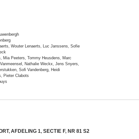
auwenbergh
nberg
erts, Wouter Lenaerts, Luc Janssens, Sofie
eck
rs, Mia Peeters, Tommy Heusdens, Marc
 Vanmeensel, Nathalie Weckx, Jens Snyers,
erstukken, Sofi Vandenberg, Heidi
, Pieter Clabots
huys
 AFDELING 1, SECTIE F, NR 81 S2