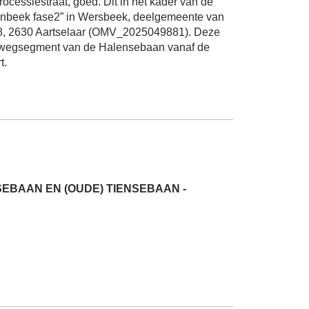
essiestraat, goed. Dit in het kader van de
Pijnbeek fase2” in Wersbeek, deelgemeente van
 8, 2630 Aartselaar (OMV_2025049881). Deze
t wegsegment van de Halensebaan vanaf de
t.
EBAAN EN (OUDE) TIENSEBAAN -