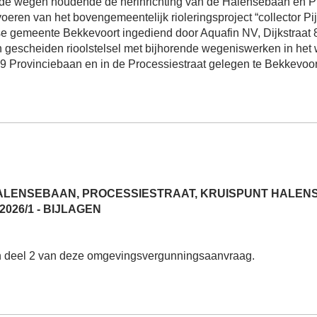
e wegen houdende de herinrichting van de Halensebaan en Proc
oeren van het bovengemeentelijk rioleringsproject “collector 
 gemeente Bekkevoort ingediend door Aquafin NV, Dijkstraat
 gescheiden rioolstelsel met bijhorende wegeniswerken in he
9 Provinciebaan en in de Processiestraat gelegen te Bekkevoor
ALENSEBAAN, PROCESSIESTRAAT, KRUISPUNT HALENS
026/1 - BIJLAGEN
n deel 2 van deze omgevingsvergunningsaanvraag.