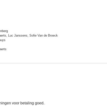
nberg
erts, Luc Janssens, Sofie Van de Broeck
huys
aerts
eningen voor betaling goed.