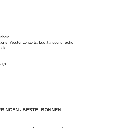
nberg
erts, Wouter Lenaerts, Luc Janssens, Sofie
eck
n
huys
RINGEN - BESTELBONNEN