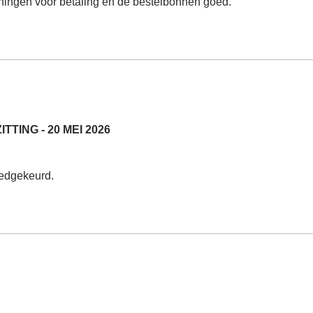
keningen voor betaling en de bestelbonnen goed.
ING - 20 MEI 2026
oedgekeurd.