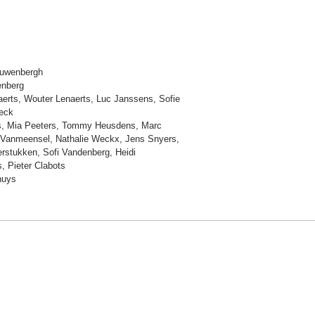
auwenbergh
nberg
erts, Wouter Lenaerts, Luc Janssens, Sofie
eck
rs, Mia Peeters, Tommy Heusdens, Marc
 Vanmeensel, Nathalie Weckx, Jens Snyers,
erstukken, Sofi Vandenberg, Heidi
, Pieter Clabots
huys