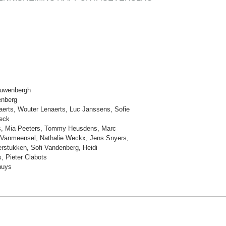
auwenbergh
nberg
erts, Wouter Lenaerts, Luc Janssens, Sofie
eck
rs, Mia Peeters, Tommy Heusdens, Marc
 Vanmeensel, Nathalie Weckx, Jens Snyers,
erstukken, Sofi Vandenberg, Heidi
, Pieter Clabots
huys