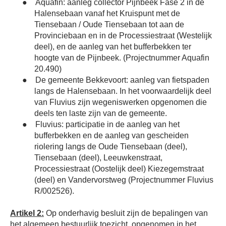
●
Aquafin: aanleg collector Pijnbeek Fase 2 in de
Halensebaan vanaf het Kruispunt met de
Tiensebaan / Oude Tiensebaan tot aan de
Provinciebaan en in de Processiestraat (Westelijk
deel), en de aanleg van het bufferbekken ter
hoogte van de Pijnbeek. (Projectnummer Aquafin
20.490)
●
De gemeente Bekkevoort: aanleg van fietspaden
langs de Halensebaan. In het voorwaardelijk deel
van Fluvius zijn wegeniswerken opgenomen die
deels ten laste zijn van de gemeente.
●
Fluvius: participatie in de aanleg van het
bufferbekken en de aanleg van gescheiden
riolering langs de Oude Tiensebaan (deel),
Tiensebaan (deel), Leeuwkenstraat,
Processiestraat (Oostelijk deel) Kiezegemstraat
(deel) en Vandervorstweg (Projectnummer Fluvius
R/002526).
Artikel 2:
Op onderhavig besluit zijn de bepalingen van
het algemeen bestuurlijk toezicht, opgenomen in het