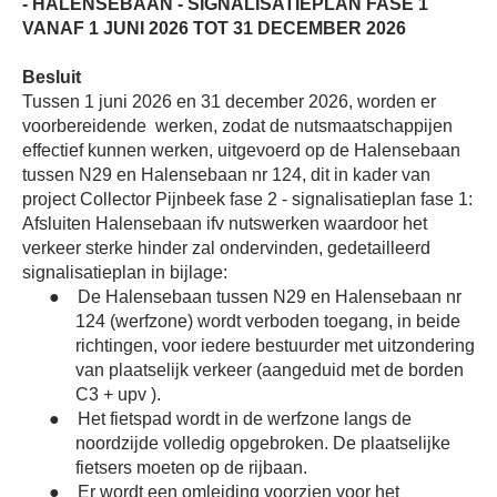
- HALENSEBAAN - SIGNALISATIEPLAN FASE 1
VANAF 1 JUNI 2026 TOT 31 DECEMBER 2026
Besluit
Tussen 1 juni 2026 en 31 december 2026, worden er
voorbereidende
werken, zodat de nutsmaatschappijen
effectief kunnen werken, uitgevoerd op de Halensebaan
tussen N29 en Halensebaan nr 124, dit in kader van
project Collector Pijnbeek fase 2 - signalisatieplan fase 1:
Afsluiten Halensebaan ifv nutswerken waardoor het
verkeer sterke hinder zal ondervinden, gedetailleerd
signalisatieplan in bijlage:
●
De Halensebaan tussen N29 en Halensebaan nr
124 (werfzone) wordt verboden toegang, in beide
richtingen, voor iedere bestuurder met uitzondering
van plaatselijk verkeer (aangeduid met de borden
C3 + upv ).
●
Het fietspad wordt in de werfzone langs de
noordzijde volledig opgebroken. De plaatselijke
fietsers moeten op de rijbaan.
●
Er wordt een omleiding voorzien voor het